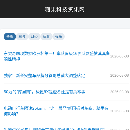
糖果科技资讯网
全部
科技
财经
体育
娱乐
东契奇四项数据欧洲杯第一！率队晋级16强队友盛赞其具备
2026-08-08
狼性精神
独家：新长安整车品牌分管副总裁大调整落定
2026-08-08
50万的“库里南”，极氪9X是虚名还是有真本事
2026-08-08
电动自行车限速25kmh，“史上最严”新国标对车商、骑手有
2026-08-08
何影响？